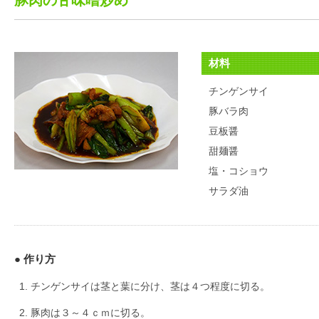
材料
チンゲンサイ
豚バラ肉
豆板醤
甜麺醤
塩・コショウ
サラダ油
● 作り方
チンゲンサイは茎と葉に分け、茎は４つ程度に切る。
豚肉は３～４ｃｍに切る。