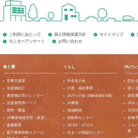
ご利用にあたって
個人情報保護方針
サイトマップ
モニターアンケート
お問い合わせ
食と農
くらし
JAバン
営農支援室
年金友の会
貯め
生産物紹介
介護・福祉事業
借り
農産物出荷カレンダー
みのりの会
資産
(高齢者福祉活動)
生産者専用ページ
JA葬祭
JAネ
肥料・農薬
地域開発
JA共
JA農産物直売所（産直）
自動車センター
各種
食農教育
JA-SS・LPガス
ＪＡ
要
親子農業体験スクール
住まいの相談センター