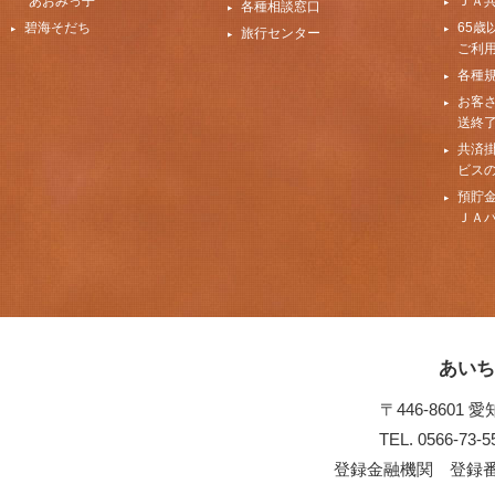
“あおみっ子”
ＪＡ
各種相談窓口
碧海そだち
65歳
旅行センター
ご利
各種
お客
送終
共済
ビス
預貯
ＪＡ
あいち
〒446-8601
TEL. 0566-73-
登録金融機関 登録番