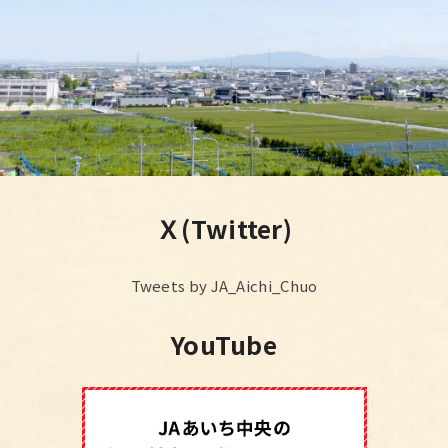
Ｘ(Twitter)
Tweets by JA_Aichi_Chuo
YouTube
JAあ