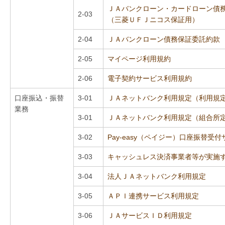
ＪＡバンクローン・カードローン債務
2-03
（三菱ＵＦＪニコス保証用）
2-04
ＪＡバンクローン債務保証委託約款
2-05
マイページ利用規約
2-06
電子契約サービス利用規約
口座振込・振替
3-01
ＪＡネットバンク利用規定（利用規
業務
3-01
ＪＡネットバンク利用規定（組合所
3-02
Pay-easy（ペイジー）口座振替受
3-03
キャッシュレス決済事業者等が実施
3-04
法人ＪＡネットバンク利用規定
3-05
ＡＰＩ連携サービス利用規定
3-06
ＪＡサービスＩＤ利用規定