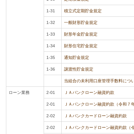
1-31
積立式定期貯金規定
1-32
一般財形貯金規定
1-33
財形年金貯金規定
1-34
財形住宅貯金規定
1-35
通知貯金規定
1-36
譲渡性貯金規定
当組合の未利用口座管理手数料につ
ローン業務
2-01
ＪＡバンクローン融資約款
2-01
ＪＡバンクローン融資約款（令和７
2-02
ＪＡバンクカードローン融資約款
2-02
ＪＡバンクカードローン融資約款（