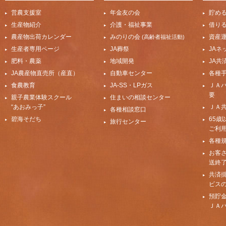
営農支援室
年金友の会
貯め
生産物紹介
介護・福祉事業
借り
農産物出荷カレンダー
みのりの会
資産
(高齢者福祉活動)
生産者専用ページ
JA葬祭
JAネ
肥料・農薬
地域開発
JA共
JA農産物直売所（産直）
自動車センター
各種
食農教育
JA-SS・LPガス
ＪＡ
要
親子農業体験スクール
住まいの相談センター
“あおみっ子”
ＪＡ
各種相談窓口
碧海そだち
65歳
旅行センター
ご利
各種
お客
送終
共済
ビス
預貯
ＪＡ