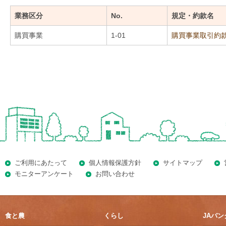
業務区分
No.
規定・約款名
購買事業
1-01
購買事業取引約
ご利用にあたって
個人情報保護方針
サイトマップ
モニターアンケート
お問い合わせ
食と農
くらし
JAバン