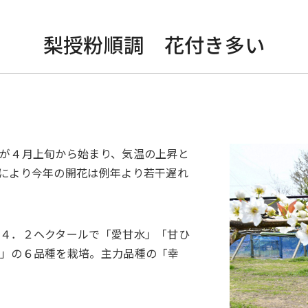
梨授粉順調 花付き多い
が４月上旬から始まり、気温の上昇と
により今年の開花は例年より若干遅れ
４．２ヘクタールで「愛甘水」「甘ひ
高」の６品種を栽培。主力品種の「幸