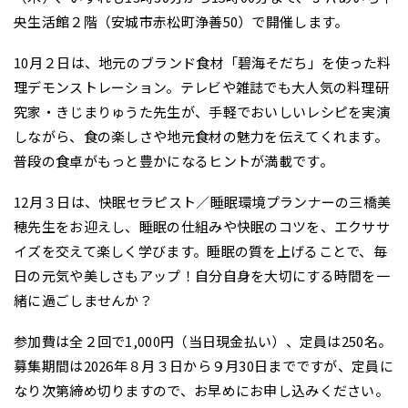
央生活館２階（安城市赤松町浄善50）で開催します。
10月２日は、地元のブランド食材「碧海そだち」を使った料
理デモンストレーション。テレビや雑誌でも大人気の料理研
究家・きじまりゅうた先生が、手軽でおいしいレシピを実演
しながら、食の楽しさや地元食材の魅力を伝えてくれます。
普段の食卓がもっと豊かになるヒントが満載です。
12月３日は、快眠セラピスト／睡眠環境プランナーの三橋美
穂先生をお迎えし、睡眠の仕組みや快眠のコツを、エクササ
イズを交えて楽しく学びます。睡眠の質を上げることで、毎
日の元気や美しさもアップ！自分自身を大切にする時間を一
緒に過ごしませんか？
参加費は全２回で1,000円（当日現金払い）、定員は250名。
募集期間は2026年８月３日から９月30日までですが、定員に
なり次第締め切りますので、お早めにお申し込みください。