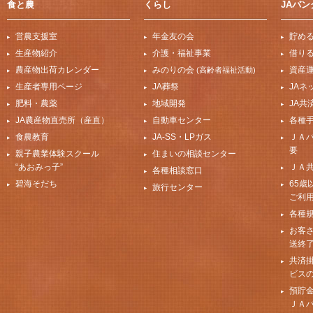
食と農
くらし
JAバン
営農支援室
年金友の会
貯め
生産物紹介
介護・福祉事業
借り
農産物出荷カレンダー
みのりの会
資産
(高齢者福祉活動)
生産者専用ページ
JA葬祭
JAネ
肥料・農薬
地域開発
JA共
JA農産物直売所（産直）
自動車センター
各種
食農教育
JA-SS・LPガス
ＪＡ
要
親子農業体験スクール
住まいの相談センター
“あおみっ子”
ＪＡ
各種相談窓口
碧海そだち
65歳
旅行センター
ご利
各種
お客
送終
共済
ビス
預貯
ＪＡ