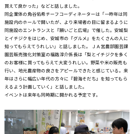
買えて良かった」などと話しました。
同企業体の角谷佑希チーフコーディネーターは「一昨年は同
施設内のホールで開いたが、より来場者の目に留まるように
同施設のエントランスと『願いごと広場』で催した。安城梨
とイチジクをはじめ、安城市の『グルメ』をたくさんの人に
知ってもらえてうれしい」と話しました。 ＪＡ営農部園芸課
園芸販売強化対策室の福路淳介係長は「梨とイチジクを多く
のお客様に買ってもらえて大変うれしい。野菜や米の販売も
行い、地元農産物の良さをアピールできたと感じている。来
年はさらに幅広い年代の方々に『碧海そだち』を知ってもら
えるよう計画していく」と話しました。
イベントは来年も同時期に開かれる予定です。