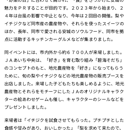
魅力をＰＲすることが目的です。２０２３年から始まり、２
４年は台風の影響で中止となり、今年は２回目の開催。梨や
イチジクなど同市産の農産物や、それらを使ったスイーツの
ほか、長年、同市で愛される安城のソウルフード、同市を拠
点に活動するキッチンカーグルメなどが集まりました。
同イベントには、市内外から約６７００人が来場しました。
ＪＡあいち中央は、「好き」を育む取り組み「碧海そだち」
のコンセプトのもと、地元農産物を「好き」になってもらう
ために、旬の梨やイチジクなどの地元農産物の販売ブースを
出店しました。来場した子どもたちも楽しめるように、地元
農産物とそれらをモチーフにしたＪＡのオリジナルキャラク
ターの絵あわせゲームも催し、キャラクターのシールなどを
プレゼントしました。
来場者は「イチジクを試食させてもらった。プチプチとした
食感や甘みがあり、おいしかった」「梨を求めて来たので、