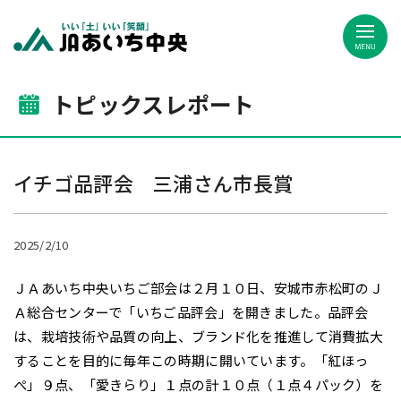
JAあいち中央
トピックスレポート
イチゴ品評会 三浦さん市長賞
2025/2/10
ＪＡあいち中央いちご部会は２月１０日、安城市赤松町のＪ
Ａ総合センターで「いちご品評会」を開きました。品評会
は、栽培技術や品質の向上、ブランド化を推進して消費拡大
することを目的に毎年この時期に開いています。「紅ほっ
ぺ」９点、「愛きらり」１点の計１０点（１点４パック）を