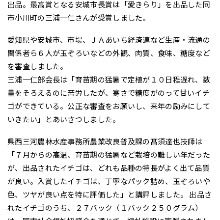
出品。最高賞となる安城市長賞は「愛きらり」を出品した同
市小川町の三浦一仁さんが受賞しました。
愛知県や安城市、市場、ＪＡあいち経済連など生産・流通の
関係者ら６人が玉ぞろいなどの外観、肉質、食味、糖度など
を審査しました。
三浦一仁部会長は「育苗期の猛暑で定植が１０日程遅れ、数
量をそろえるのに苦労したが、寒さで糖度がのって甘いイチ
ゴができている。公正な審査をお願いし、来年の励みにして
いきたい」とあいさつしました。
県西三河農林水産事務所農業改良普及課の髙須達也技師は
「７月からの高温、育苗期の猛暑など栽培の難しい年だった
が、出品されたイチゴは、どれも品種の特長がよく出て品質
が良い。入賞したイチゴは、丁寧なパック詰め、玉ぞろいや
色、ツヤが良い点を特に評価した」と講評しました。 出品さ
れたイチゴのうち、２７パック（１パック２５０グラム）