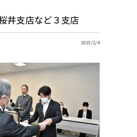
桜井支店など３支店
2025/2/4