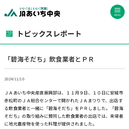
JAあいち中央
トピックスレポート
「碧海そだち」飲食業者とＰＲ
2024/11/10
ＪＡあいち中央産直振興部は、１１月９日、１０日に安城市
赤松町のＪＡ総合センターで開かれたＪＡまつりで、出店す
る飲食業者と一緒に「碧海そだち」をＰＲしました。「碧海
そだち」の取り組みに賛同した飲食業者の出店では、来場者
に地元農産物を使った料理が提供されました。