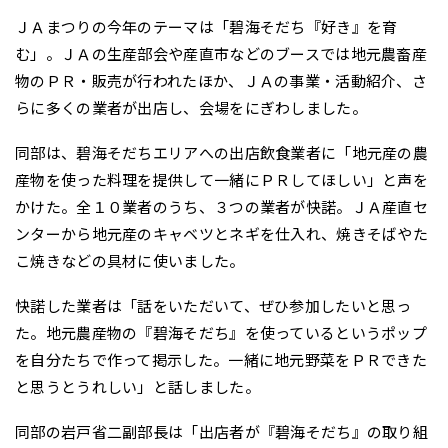
ＪＡまつりの今年のテーマは「碧海そだち『好き』を育
む」。ＪＡの生産部会や産直市などのブースでは地元農畜産
物のＰＲ・販売が行われたほか、ＪＡの事業・活動紹介、さ
らに多くの業者が出店し、会場をにぎわしました。
同部は、碧海そだちエリアへの出店飲食業者に「地元産の農
産物を使った料理を提供して一緒にＰＲしてほしい」と声を
かけた。全１０業者のうち、３つの業者が快諾。ＪＡ産直セ
ンターから地元産のキャベツとネギを仕入れ、焼きそばやた
こ焼きなどの具材に使いました。
快諾した業者は「話をいただいて、ぜひ参加したいと思っ
た。地元農産物の『碧海そだち』を使っているというポップ
を自分たちで作って掲示した。一緒に地元野菜をＰＲできた
と思うとうれしい」と話しました。
同部の岩戸省二副部長は「出店者が『碧海そだち』の取り組