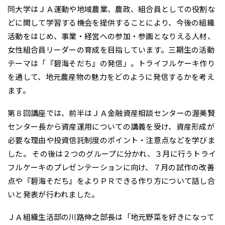
同大学はＪＡ運動や地域農業、農政、組合員としての役割な
どに関して学習する機会を提供することにより、今後の組織
活動をはじめ、事業・経営への参加・参画となりえる人材、
女性組合員リーダーの育成を目指しています。三期生の活動
テーマは「『碧海そだち』の発信」。トライフルケーキ作り
を通して、地元農産物の魅力をどのように発信するかを考え
ます。
第８回講座では、前半はＪＡ金融資産相談センターの渥美賢
センター長から資産運用についての講義を受け、資産形成が
必要な理由や投資信託制度のポイント・注意点などを学びま
した。 その後は２つのグループに分かれ、３月に行うトライ
フルケーキのプレゼンテーションに向け、７月の試作の改善
点や『碧海そだち』をよりＰＲできる作り方について話し合
いと発表が行われました。
ＪＡ組織生活部の川路伸之部長は「地元野菜を好きになって