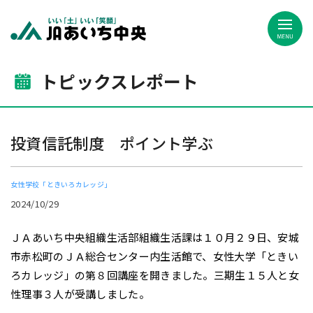
JAあいち中央
トピックスレポート
投資信託制度 ポイント学ぶ
女性学校「ときいろカレッジ」
2024/10/29
ＪＡあいち中央組織生活部組織生活課は１０月２９日、安城
市赤松町のＪＡ総合センター内生活館で、女性大学「ときい
ろカレッジ」の第８回講座を開きました。三期生１５人と女
性理事３人が受講しました。