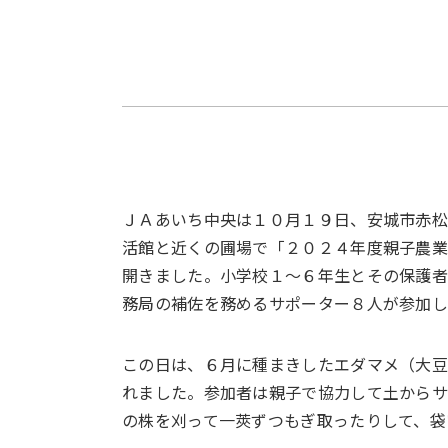
ＪＡあいち中央は１０月１９日、安城市赤
活館と近くの圃場で「２０２４年度親子農業
開きました。小学校１～６年生とその保護
務局の補佐を務めるサポーター８人が参加
この日は、６月に種まきしたエダマメ（大
れました。参加者は親子で協力して土からサ
の株を刈って一莢ずつもぎ取ったりして、袋