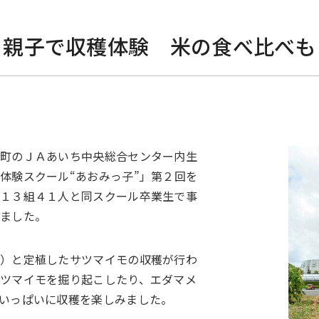
親子で収穫体験 米の食べ比べも
松町のＪＡあいち中央総合センター内生
体験スクール“あおみっ子”」第２回を
者１３組４１人と同スクール卒業生で事
しました。
豆）と定植したサツマイモの収穫が行わ
ツマイモを掘り起こしたり、エダマメ
いっぱいに収穫を楽しみました。