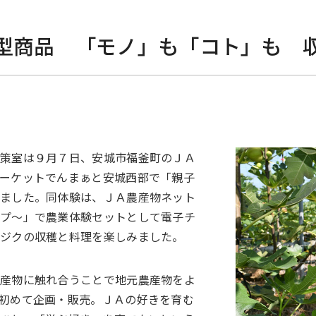
型商品 「モノ」も「コト」も 
対策室は９月７日、安城市福釜町のＪＡ
ーケットでんまぁと安城西部で「親子
きました。同体験は、ＪＡ農産物ネット
ップ～」で農業体験セットとして電子チ
チジクの収穫と料理を楽しみました。
農産物に触れ合うことで地元農産物をよ
初めて企画・販売。ＪＡの好きを育む