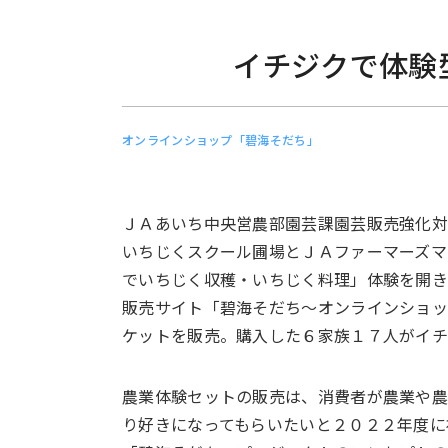
イチジクで体験
オンラインショップ「碧海そだち」
ＪＡあいち中央営農部園芸課園芸販売強化
いちじくスクール圃場とＪＡファーマーズマ
でいちじく収穫・いちじく料理」体験を開
販売サイト「碧海そだち～オンラインショ
ケットを販売。購入した６家族１７人がイ
農業体験セットの販売は、消費者が農業や
り好きになってもらいたいと２０２２年度に