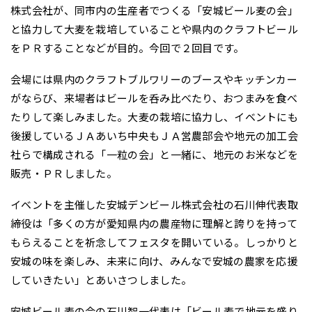
株式会社が、同市内の生産者でつくる「安城ビール麦の会」
と協力して大麦を栽培していることや県内のクラフトビール
をＰＲすることなどが目的。今回で２回目です。
会場には県内のクラフトブルワリーのブースやキッチンカー
がならび、来場者はビールを呑み比べたり、おつまみを食べ
たりして楽しみました。大麦の栽培に協力し、イベントにも
後援しているＪＡあいち中央もＪＡ営農部会や地元の加工会
社らで構成される「一粒の会」と一緒に、地元のお米などを
販売・ＰＲしました。
イベントを主催した安城デンビール株式会社の石川伸代表取
締役は「多くの方が愛知県内の農産物に理解と誇りを持って
もらえることを祈念してフェスタを開いている。しっかりと
安城の味を楽しみ、未来に向け、みんなで安城の農家を応援
していきたい」とあいさつしました。
安城ビール麦の会の石川智一代表は「ビール麦で地元を盛り