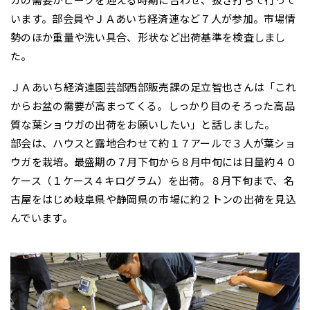
います。部会員やＪＡあいち経済連など７人が参加。市場情
勢のほか重量や洗い具合、形状など出荷基準を検査しまし
た。
ＪＡあいち経済連園芸部西部販売課の足立智也さんは「これ
からお盆の需要が高まってくる。しっかり目のそろった高品
質な葉ショウガの出荷をお願いしたい」と話しました。
部会は、ハウスと露地合わせて約１７アールで３人が葉ショ
ウガを栽培。最盛期の７月下旬から８月中旬には日量約４０
ケース（１ケース４キログラム）を出荷。８月下旬まで、名
古屋をはじめ岐阜県や静岡県の市場に約２トンの出荷を見込
んでいます。