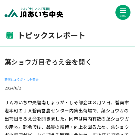
JAあいち中央
トピックスレポート
葉ショウガ目ぞろえ会を開く
碧南しょうが・しそ部会
2024/8/2
ＪＡあいち中央碧南しょうが・しそ部会は８月２日、碧南市
港本町のＪＡ碧南営農センター内集出荷場で、葉ショウガの
出荷目ぞろえ会を開きました。同市は県内有数の葉ショウガ
の産地。部会では、品質の維持・向上を図るため、葉ショウ
ガの需要がピークを迎える時期に合わせ、抜き打ちで行って