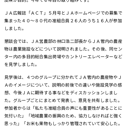
ＪＡ広報誌「ＡＣＴ」５月号とＪＡホームページでの募集で
集まった４０～８０代の准組合員２６人のうち１６人が参加
しました。
懇談会では、ＪＡ営農部の林口浩二部長からＪＡ管内の農産
物は農業施設などについて説明されました。その後、同セン
ター内の多目的総合集出荷場やカントリーエレベーターなど
を見学しました。
見学後は、４つのグループに分かれてＪＡ管内の農産物やＪ
Ａのイメージについて、説明の前後での違いや施設見学の感
想、今後ＪＡに期待する事などをディスカッションしまし
た。グループごとにまとめて発表し、意見を共有しました。
参加者からは「私たち准組合員の声にも重要性があることに
気付いた」「地域農業の振興のため、協力しなければと強く
思った」「お米も果物もしっかり管理されていて安心した。