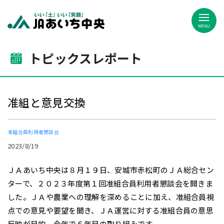
JAあいち中央
トピックスレポート
准組と意見交換
准組合員利用者懇談会
2023/8/19
ＪＡあいち中央は８月１９日、安城市赤松町のＪＡ総合セン
ターで、２０２３年度第１回准組合員利用者懇談会を開きま
した。ＪＡや農業への理解を深めることに加え、准組合員視
点での意見や要望を聞き、ＪＡ運営に対する准組合員の意思
反映が目的。今年で６年目の取り組みです。