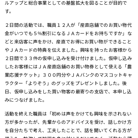
ルアップと総合事業としての基盤拡大を図ることが目的で
す。
２日間の活動では、職員１２人が「産直店舗でのお買い物代
金がいつでも５％割引になるＪＡカードをお持ちですか」な
どと来店客に声をかけ、産直でお得にお買い物ができること
やＪＡカードの特典を伝えました。興味を持ったお客様から
２日間で３３件の仮申し込みを受け付けました。仮申し込み
したお客様にはＪＡ産直店舗のお買い物券として使える「農
業応援チケット」３００円分やＪＡバンクのマスコットキャ
ラクター「よりぞう」のグッズをプレゼントしました。後
日、仮申し込みをした買い物客の最寄りの支店で、本申し込
みにつなげました。
活動を終えた職員は「初めは声をかけても興味を示されない
方が多かったが、先輩からのアドバイスを受け、話しかけ方
を自分たちで考え、工夫したことで、話を聞いてくれる方が